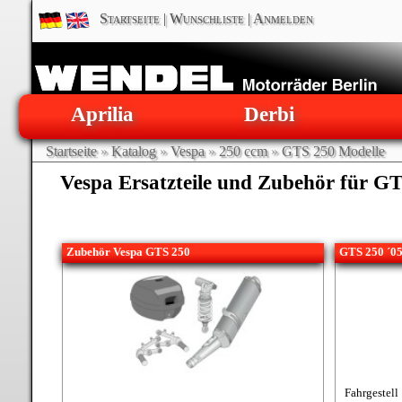
Startseite
|
Wunschliste
|
Anmelden
Aprilia
Derbi
Startseite
»
Katalog
»
Vespa
»
250 ccm
»
GTS 250 Modelle
Vespa Ersatzteile und Zubehör für G
Zubehör Vespa GTS 250
GTS 250 ´05
Fahrgestell