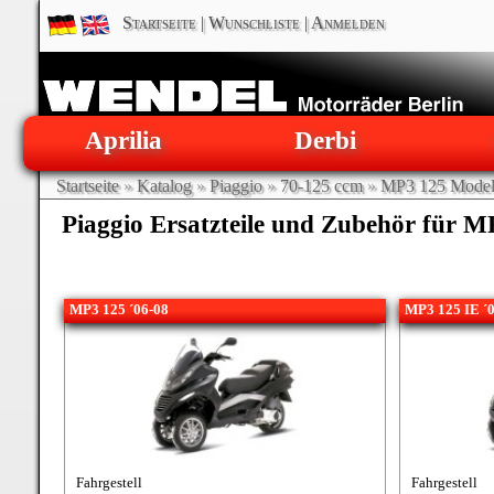
Startseite
|
Wunschliste
|
Anmelden
Aprilia
Derbi
Startseite
»
Katalog
»
Piaggio
»
70-125 ccm
»
MP3 125 Model
Piaggio Ersatzteile und Zubehör für M
MP3 125 ´06-08
MP3 125 IE ´
Fahrgestell
Fahrgestell