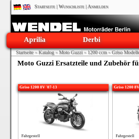
Startseite
|
Wunschliste
|
Anmelden
Aprilia
Derbi
Startseite
»
Katalog
»
Moto Guzzi
»
1200 ccm
»
Griso Modell
Moto Guzzi Ersatzteile und Zubehör fü
Griso 1200 8V ´07-13
Griso 1200 8V
Fahrgestell
Fahrgestell